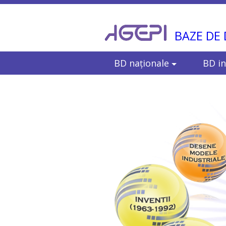
BAZE DE
BD naţionale
BD in