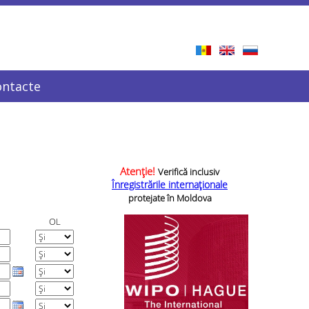
ontacte
Atenție!
Verifică inclusiv
Înregistrările internaționale
protejate în Moldova
OL