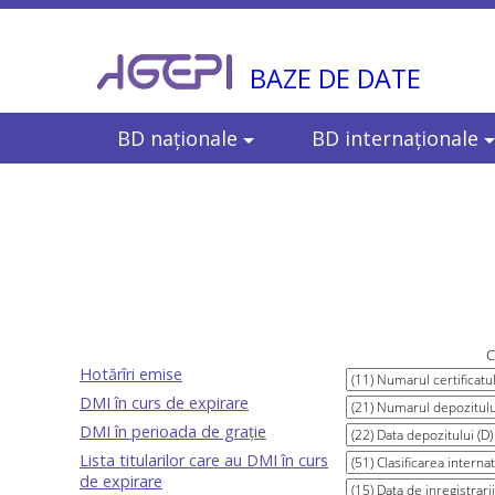
BAZE DE DATE
BD naționale
BD internaționale
C
Hotărîri emise
DMI în curs de expirare
DMI în perioada de grație
Lista titularilor care au DMI în curs
de expirare