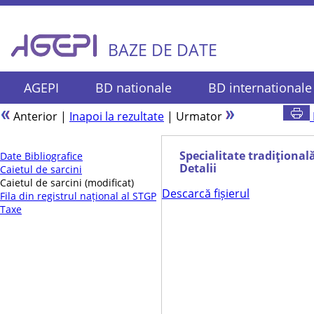
BAZE DE DATE
AGEPI
BD nationale
BD internationale
Anterior
|
Inapoi la rezultate
|
Urmator
Specialitate tradiţională
Date Bibliografice
Detalii
Caietul de sarcini
Caietul de sarcini (modificat)
Descarcă fișierul
Fila din registrul național al STGP
Taxe