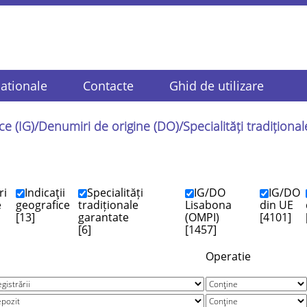
ationale
Contacte
Ghid de utilizare
ice (IG)/Denumiri de origine (DO)/Specialități tradiționa
ri
Indicaţii
Specialități
IG/DO
IG/DO
e
geografice
tradiționale
Lisabona
din UE
[13]
garantate
(OMPI)
[4101]
[6]
[1457]
Operatie