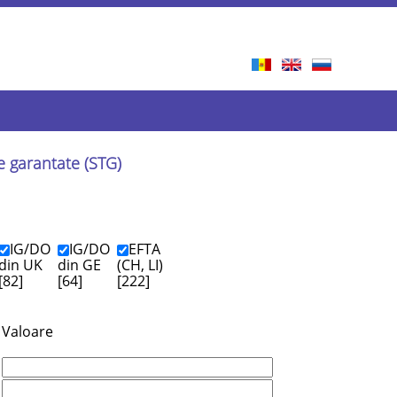
le garantate (STG)
IG/DO
IG/DO
EFTA
din UK
din GE
(CH, LI)
[82]
[64]
[222]
Valoare