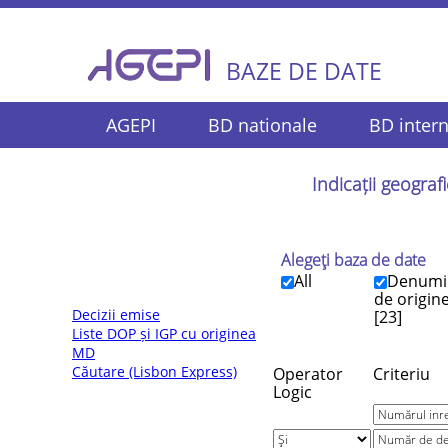
BAZE DE DATE
AGEPI
BD nationale
BD intern
Indicații geograf
Alegeţi baza de date
All
Denumi
de origin
Decizii emise
[23]
Liste DOP și IGP cu originea
MD
Căutare (Lisbon Express)
Operator
Criteriu
Logic