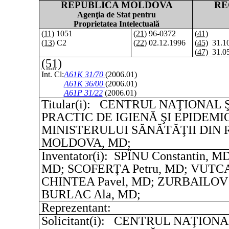
REPUBLICA MOLDOVA
RE
Agenţia de Stat pentru
Proprietatea Intelectuală
(11)
1051
(21)
96-0372
(41)
(13)
C2
(22)
02.12.1996
(45)
31.10
(47)
31.05
(51)
Int. Cl:
A61K 31/70
(2006.01)
A61K 36/00
(2006.01)
A61P 31/22
(2006.01)
Titular(i):
CENTRUL NAŢIONAL ŞT
PRACTIC DE IGIENĂ ŞI EPIDEMI
MINISTERULUI SĂNĂTĂŢII DIN
MOLDOVA, MD;
Inventator(i):
SPÎNU Constantin, M
MD; SCOFERŢA Petru, MD; VUTCA
CHINTEA Pavel, MD; ZURBAILOV N
BURLAC Ala, MD;
Reprezentant:
Solicitant(i):
CENTRUL NAŢIONAL 