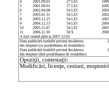
4
2001.09.01
27 LEI
1999
5
2001.09.01
27 LEI
2000
6
2002.04.08
54 LEI
2001
7
2003.01.31
54 LEI
2002
8
2003.12.25
54 LEI
2003
9
2004.12.13
54 LEI
2004
10
2005.11.07
54 LEI
2005
11
2006.11.30
50 $
2006
A fost valabil pînă la 2007.12.02
Data publicării hotărîrii privind decăderea
2
din drepturi (cu posibilitatea de restabilire)
Data publicării hotărîrii privind decăderea
2
din drepturi (fără posibilitatea de restabilire)
Opoziţii, contestaţii:
Modificări, licenţe, cesiuni, moşteniri