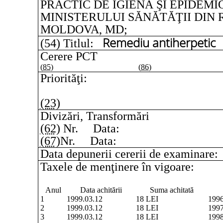
PRACTIC DE IGIENĂ ŞI EPIDEMI
MINISTERULUI SĂNĂTĂŢII DIN
MOLDOVA, MD;
Remediu antiherpetic
(54) Titlul:
Cerere PCT
(85)
(86)
Priorităţi:
(23)
Divizări, Transformări
(62)
Nr.
Data:
(67)
Nr.
Data:
Data depunerii cererii de examinare:
Taxele de menţinere în vigoare:
Anul
Data achitării
Suma achitată
1
1999.03.12
18 LEI
1996
2
1999.03.12
18 LEI
1997
3
1999.03.12
18 LEI
1998