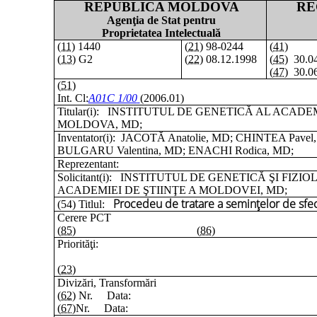
REPUBLICA MOLDOVA
RE
Agenţia de Stat pentru
Proprietatea Intelectuală
(11)
1440
(21)
98-0244
(41)
(13)
G2
(22)
08.12.1998
(45)
30.04
(47)
30.06
(51)
Int. Cl:
A01C 1/00
(2006.01)
Titular(i):
INSTITUTUL DE GENETICĂ AL ACADEMI
MOLDOVA, MD;
Inventator(i):
JACOTĂ Anatolie, MD; CHINTEA Pavel,
BULGARU Valentina, MD; ENACHI Rodica, MD;
Reprezentant:
Solicitant(i):
INSTITUTUL DE GENETICĂ ŞI FIZIO
ACADEMIEI DE ŞTIINŢE A MOLDOVEI, MD;
Procedeu de tratare a seminţelor de sfe
(54) Titlul:
Cerere PCT
(85)
(86)
Priorităţi:
(23)
Divizări, Transformări
(62)
Nr.
Data:
(67)
Nr.
Data: