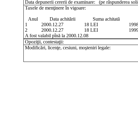
Data depunerii cererii de examinare:
(pe răspunderea soli
Taxele de menţinere în vigoare:
Anul
Data achitării
Suma achitată
1
2000.12.27
18 LEI
1998
2
2000.12.27
18 LEI
1999
A fost valabil pînă la 2000.12.08
Opoziţii, contestaţii:
Modificări, licenţe, cesiuni, moşteniri legale: