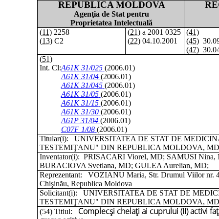
REPUBLICA MOLDOVA
RE
Agenţia de Stat pentru
Proprietatea Intelectuală
(11)
2258
(21)
a 2001 0325
(41)
(13)
C2
(22)
04.10.2001
(45)
30.09
(47)
30.04
(51)
Int. Cl:
A61K 31/025
(2006.01)
A61K 31/04
(2006.01)
A61K 31/045
(2006.01)
A61K 31/05
(2006.01)
A61K 31/15
(2006.01)
A61K 31/30
(2006.01)
A61P 31/04
(2006.01)
C07F 1/08
(2006.01)
Titular(i):
UNIVERSITATEA DE STAT DE MEDICIN
TESTEMIŢANU" DIN REPUBLICA MOLDOVA, MD
Inventator(i):
PRISACARI Viorel, MD; SAMUSI Nina, 
BURACIOVA Svetlana, MD; GULEA Aurelian, MD;
Reprezentant:
VOZIANU Maria, Str. Drumul Viilor nr. 4
Chişinău, Republica Moldova
Solicitant(i):
UNIVERSITATEA DE STAT DE MEDICI
TESTEMIŢANU" DIN REPUBLICA MOLDOVA, MD
Complecşi chelaţi ai cuprului (II) activi 
(54) Titlul: