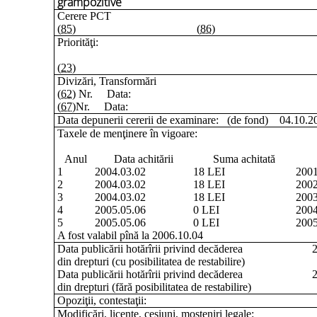
grampozitive
Cerere PCT
(85)
(86)
Priorităţi:
(23)
Divizări, Transformări
(62)
Nr.
Data:
(67)
Nr.
Data:
Data depunerii cererii de examinare:
(de fond) 04.10.2
Taxele de menţinere în vigoare:
Anul
Data achitării
Suma achitată
1
2004.03.02
18 LEI
2001
2
2004.03.02
18 LEI
2002
3
2004.03.02
18 LEI
2003
4
2005.05.06
0 LEI
2004
5
2005.05.06
0 LEI
2005
A fost valabil pînă la 2006.10.04
Data publicării hotărîrii privind decăderea
2
din drepturi (cu posibilitatea de restabilire)
Data publicării hotărîrii privind decăderea
2
din drepturi (fără posibilitatea de restabilire)
Opoziţii, contestaţii:
Modificări, licenţe, cesiuni, moşteniri legale: