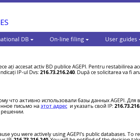
ES
national DB
On-line filing
User guides
ce ați accesat activ BD publice AGEPI. Pentru restabilirea ac
indicați IP-ul Dvs:
216.73.216.240
. După ce solicitarea va fi ana
тому что активно использовали базы данных AGEPI. Для 
онное письмо на
этот адрес
и указать свой IP:
216.73.216
 решении.
use you were actively using AGEPI’s public databases. To re
ur IP:
216.73.216.240
. You will be notified of the decision tak