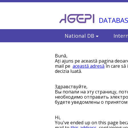
DATABAS
National DB
Inter
Bună,
Ați ajuns pe această pagina deoare
mail pe
această adresă
în care să 
decizia luată.
Здравствуйте,
Вы попали на эту страницу, по
необходимо отправить электр
будете уведомлены о принятом
Hi,
You've ended up on this page beca
mail to
this address
, containing yo