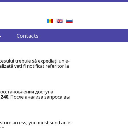
Contacts
cesului trebuie să expediați un e-
lizată veți fi notificat referitor la
восстановления доступа
.240
. После анализа запроса вы
store access, you must send an e-
en.