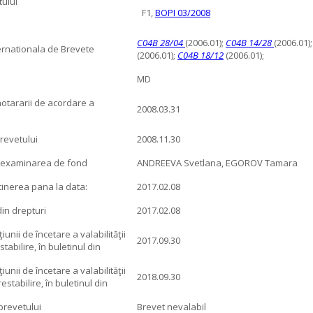
ului
F1,
BOPI 03/2008
C04B 28/04
(2006.01);
C04B 14/28
(2006.01)
ternationala de Brevete
(2006.01);
C04B 18/12
(2006.01);
MD
hotararii de acordare a
2008.03.31
brevetului
2008.11.30
a examinarea de fond
ANDREEVA Svetlana, EGOROV Tamara
tinerea pana la data:
2017.02.08
in drepturi
2017.02.08
unii de încetare a valabilităţii
2017.09.30
tabilire, în buletinul din
unii de încetare a valabilităţii
2018.09.30
estabilire, în buletinul din
/brevetului
Brevet nevalabil