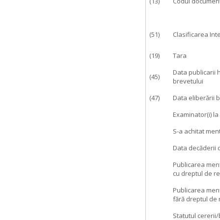
(13)
Codul document
(51)
Clasificarea In
(19)
Tara
Data publicarii 
(45)
brevetului
(47)
Data eliberării 
Examinator(i) l
S-a achitat men
Data decăderii d
Publicarea menţi
cu dreptul de res
Publicarea menţi
fără dreptul de r
Statutul cererii