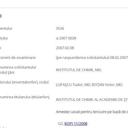
l
entului
3536
tului
a 2007 0038
i
2007.02.08
cererii de examinare:
(pe raspunderea solicitantului) 08.02.2007
mirea solicitantului
INSTITUTUL DE CHIMIE, MD;
odul ţării
rului (inventatorilor), codul
LUPAŞCU Tudor, MD; BOŢAN Victor, MD;
irea titularului (titularilor),
INSTITUTUL DE CHIMIE AL ACADEMIEI DE ŞT
Amestec uscat pentru tencuire pe bază de 
G2,
BOPI 11/2008