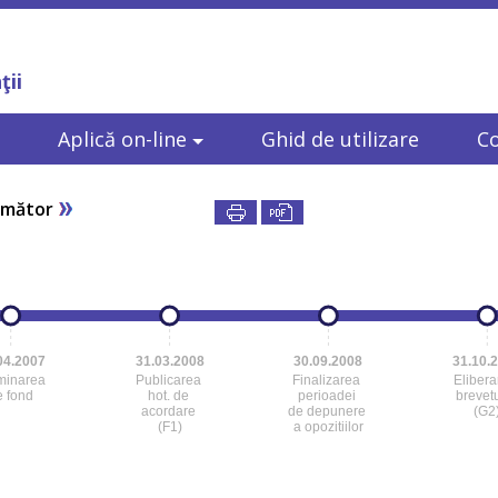
ţii
Aplică on-line
Ghid de utilizare
C
rmător
04.2007
31.03.2008
30.09.2008
31.10.
minarea
Publicarea
Finalizarea
Eliber
e fond
hot. de
perioadei
brevetu
acordare
de depunere
(G2
(F1)
a opozitiilor