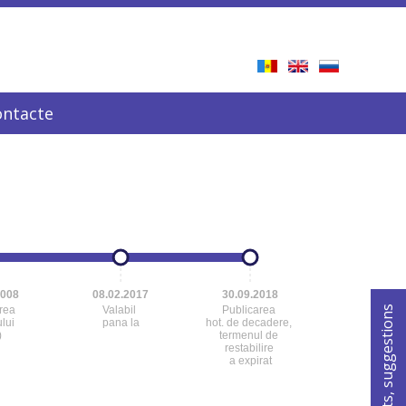
ontacte
2008
08.02.2017
30.09.2018
For comments, suggestions
area
Valabil
Publicarea
lui
pana la
hot. de decadere,
)
termenul de
restabilire
a expirat