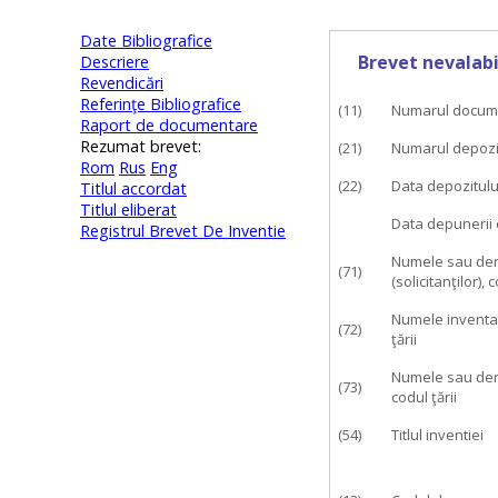
Date Bibliografice
Brevet nevalabi
Descriere
Revendicări
Referinţe Bibliografice
(11)
Numarul docum
Raport de documentare
Rezumat brevet:
(21)
Numarul depozi
Rom
Rus
Eng
(22)
Data depozitulu
Titlul accordat
Titlul eliberat
Data depunerii 
Registrul Brevet De Inventie
Numele sau denu
(71)
(solicitanţilor), c
Numele inventato
(72)
ţării
Numele sau denum
(73)
codul ţării
(54)
Titlul inventiei