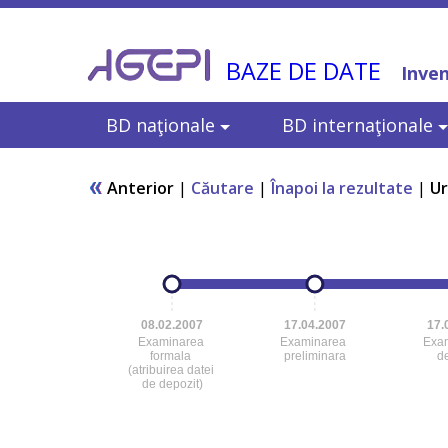
BAZE DE DATE
Inven
BD naţionale
BD internaţionale
Anterior
|
Căutare
|
Înapoi la rezultate
|
U
08.02.2007
17.04.2007
17.
Examinarea
Examinarea
Exa
formala
preliminara
d
(atribuirea datei
de depozit)