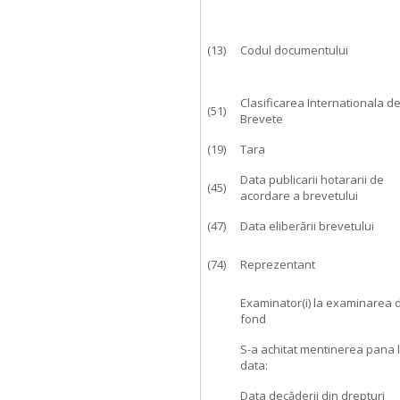
(13)
Codul documentului
Clasificarea Internationala d
(51)
Brevete
(19)
Tara
Data publicarii hotararii de
(45)
acordare a brevetului
(47)
Data eliberării brevetului
(74)
Reprezentant
Examinator(i) la examinarea 
fond
S-a achitat mentinerea pana 
data:
Data decăderii din drepturi