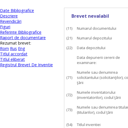
Date Bibliografice
Brevet nevalabil
Descriere
Revendicări
Figuri
(11)
Numarul documentului
Referinţe Bibliografice
Raport de documentare
(21)
Numarul depozitului
Rezumat brevet:
(22)
Data depozitului
Rom
Rus
Eng
Titlul accordat
Data depunerii cererii de
Titlul eliberat
examinare:
Registrul Brevet De Inventie
Numele sau denumirea
(71)
solicitantului (solicitanţilor), c
ţării
Numele inventatorului
(72)
(inventatorilor), codul ţării
Numele sau denumirea titular
(73)
(titularilor), codul ţării
(54)
Titlul inventiei