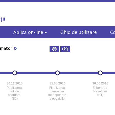
ţii
Aplică on-line
Ghid de utilizare
C
rmător
30.11.2015
31.05.2016
30.06.2016
Publicarea
Finalizarea
Eliberarea
hot. de
perioadei
brevetului
acordare
de depunere
(C1)
(B1)
a opozitiilor