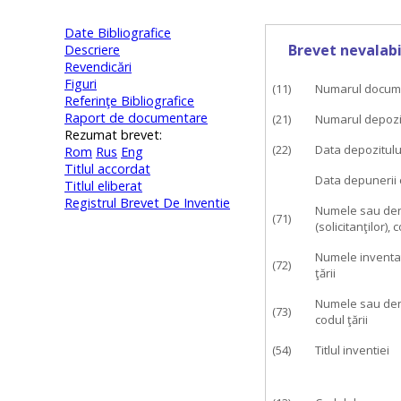
Date Bibliografice
Brevet nevalabi
Descriere
Revendicări
Figuri
(11)
Numarul docum
Referinţe Bibliografice
Raport de documentare
(21)
Numarul depozi
Rezumat brevet:
(22)
Data depozitulu
Rom
Rus
Eng
Titlul accordat
Data depunerii 
Titlul eliberat
Registrul Brevet De Inventie
Numele sau denu
(71)
(solicitanţilor), c
Numele inventato
(72)
ţării
Numele sau denum
(73)
codul ţării
(54)
Titlul inventiei