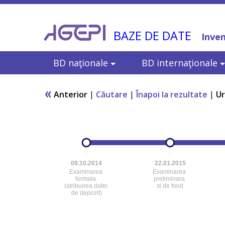
BAZE DE DATE
Inven
BD naţionale
BD internaţionale
Anterior
|
Căutare
|
Înapoi la rezultate
|
U
09.10.2014
22.01.2015
Examinarea
Examinarea
formala
preliminara
(atribuirea datei
si de fond
de depozit)