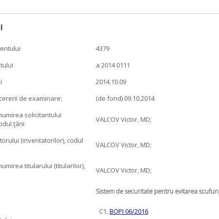
l
entului
4379
tului
a 2014 0111
i
2014.10.09
cererii de examinare:
(de fond) 09.10.2014
mirea solicitantului
VALCOV Victor, MD;
odul ţării
rului (inventatorilor), codul
VALCOV Victor, MD;
irea titularului (titularilor),
VALCOV Victor, MD;
Sistem de securitate pentru evitarea scufund
C1,
BOPI 06/2016