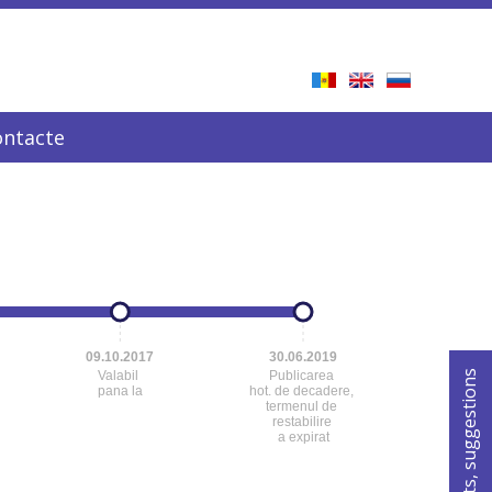
ontacte
09.10.2017
30.06.2019
For comments, suggestions
Valabil
Publicarea
pana la
hot. de decadere,
termenul de
restabilire
a expirat