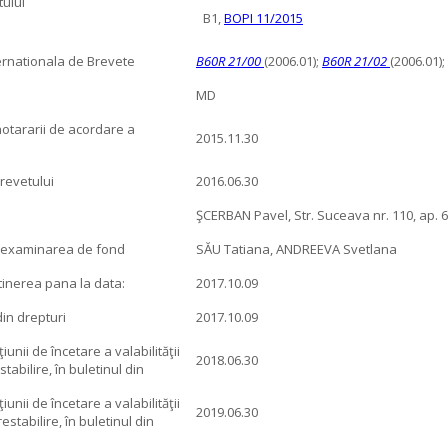
ului
B1,
BOPI 11/2015
ternationala de Brevete
B60R 21/00
(2006.01);
B60R 21/02
(2006.01);
MD
hotararii de acordare a
2015.11.30
brevetului
2016.06.30
ŞCERBAN Pavel, Str. Suceava nr. 110, ap. 
a examinarea de fond
SĂU Tatiana, ANDREEVA Svetlana
tinerea pana la data:
2017.10.09
in drepturi
2017.10.09
unii de încetare a valabilităţii
2018.06.30
tabilire, în buletinul din
unii de încetare a valabilităţii
2019.06.30
estabilire, în buletinul din