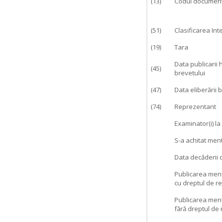
(13)
Codul document
(51)
Clasificarea In
(19)
Tara
Data publicarii 
(45)
brevetului
(47)
Data eliberării 
(74)
Reprezentant
Examinator(i) l
S-a achitat men
Data decăderii d
Publicarea menţi
cu dreptul de res
Publicarea menţi
fără dreptul de r