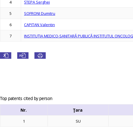
4
ŞTEPA Serghei
5
SOFRONI Dumitru
6
CAPITAN Valentin
7
INSTITUŢIA MEDICO-SANITARĂ PUBLICĂ INSTITUTUL ONCOLOG
Top patents cited by person
Nr.
Ţara
1
SU