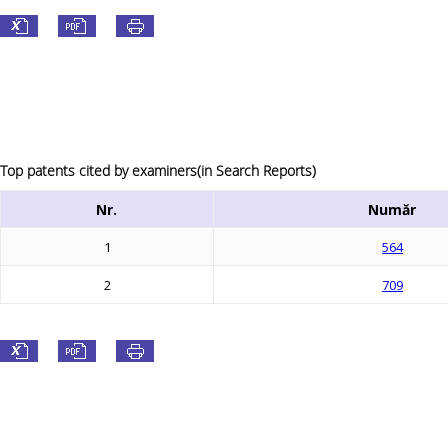
Top patents cited by examiners(in Search Reports)
Nr.
Număr
1
564
2
709