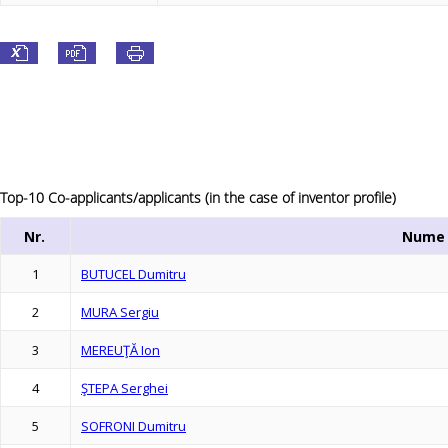
Top-10 Co-applicants/applicants (in the case of inventor profile)
Nr.
Nume
1
BUTUCEL Dumitru
2
MURA Sergiu
3
MEREUŢĂ Ion
4
ŞTEPA Serghei
5
SOFRONI Dumitru