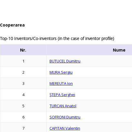
Cooperarea
Top-10 Inventors/Co-inventors (in the case of inventor profile)
Nr.
Nume
1
BUTUCEL Dumitru
2
MURA Sergiu
3
MEREUTA Ion
4
ŞTEPA Serghei
5
ŢURCAN Anatol
6
SOFRONI Dumitru
7
CAPITAN Valentin