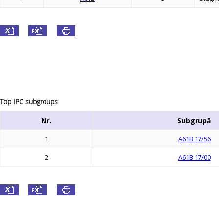
Top IPC subgroups
Nr.
Subgrupă
1
A61B 17/56
2
A61B 17/00