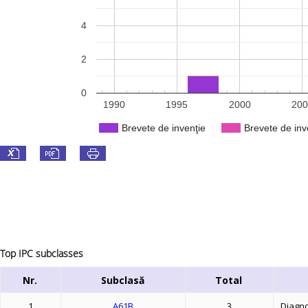
4
2
0
1990
1995
2000
200
Brevete de invenţie
Brevete de inv
Top IPC subclasses
Nr.
Subclasă
Total
1
A61B
3
Diagno