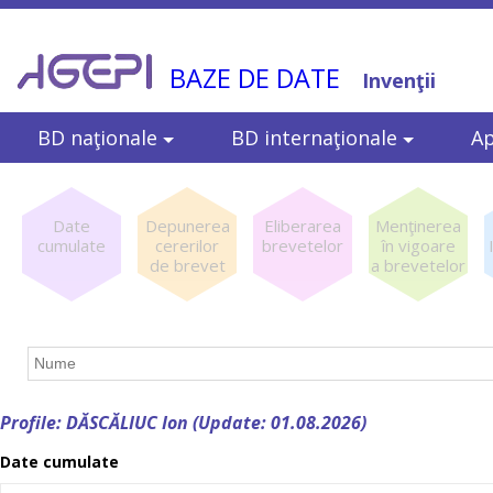
BAZE DE DATE
Invenţii
BD naţionale
BD internaţionale
Ap
Date
Depunerea
Eliberarea
Menţinerea
cumulate
cererilor
brevetelor
în vigoare
de brevet
a brevetelor
Profile: DĂSCĂLIUC Ion (Update: 01.08.2026)
Date cumulate