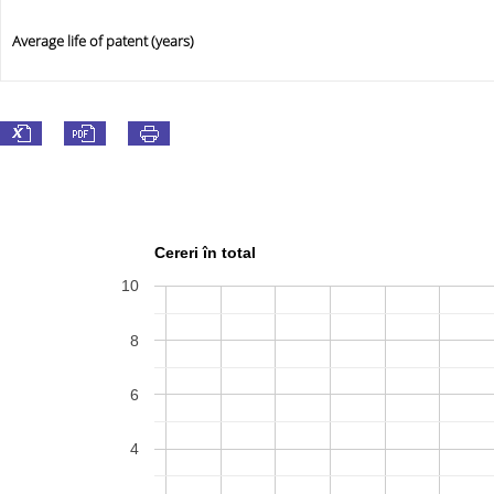
Average life of patent (years)
Cereri în total
10
8
6
4