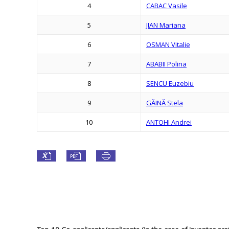
4
CABAC Vasile
5
JIAN Mariana
6
OSMAN Vitalie
7
ABABII Polina
8
SENCU Euzebiu
9
GĂINĂ Stela
10
ANTOHI Andrei