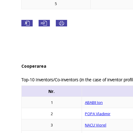
5
Cooperarea
Top-10 Inventors/Co-inventors (in the case of inventor profil
Nr.
1
ABABII Ion
2
POPA Vladimir
3
NACU Viorel