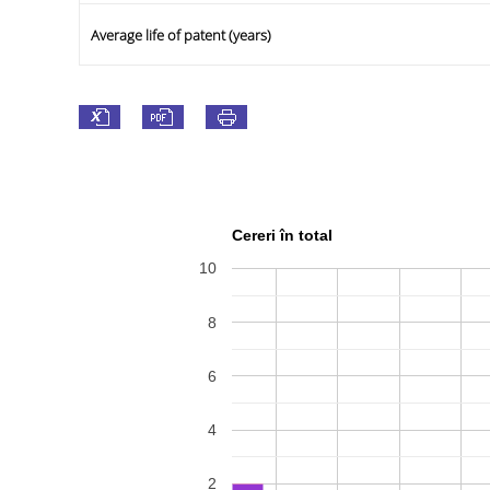
Average life of patent (years)
Cereri în total
10
8
6
4
2