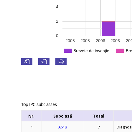
4
2
0
2005
2005
2006
2006
20
Brevete de invenţie
Bre
Top IPC subclasses
Nr.
Subclasă
Total
1
A61B
7
Diagnosi