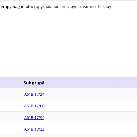
therapymagnetotherapyradiation therapyultrasound therapy
Subgrupă
A61B 17/24
A61B 17/00
A61B 17/94
A61B 18/22