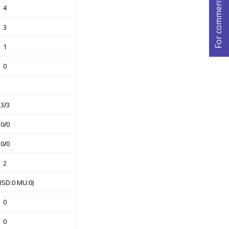
4
3
1
0
3
/
3
0
/
0
0
/
0
2
BISD:0 MU:0)
0
0