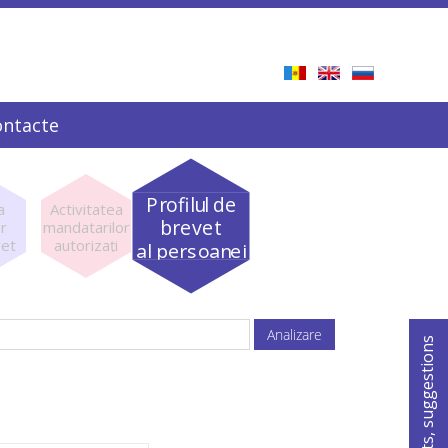
ontacte
Profilul de
a
Activitatea
brevet
or
mandatarilor
vet
autorizaţi
al persoanei
For comments, suggestions