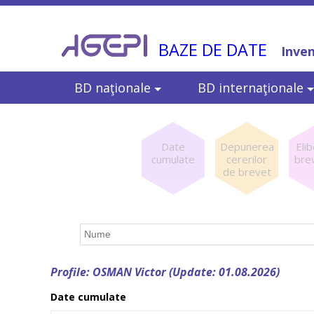
BAZE DE DATE
Inven
BD naţionale
BD internaţionale
Date
Depunerea
Eli
cumulate
cererilor
bre
de brevet
Profile: OSMAN Victor (Update: 01.08.2026)
Date cumulate