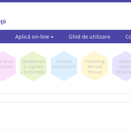
ţii
Aplică on-line
Ghid de utilizare
C
berarea
Menţinerea
Women
Patenting
Analiz
vetelor
în vigoare
Inventors fr
Abroad
cităril
a brevetelor
throug
de bre