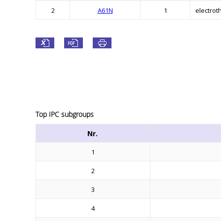
2
A61N
1
electro
Top IPC subgroups
Nr.
1
2
3
4