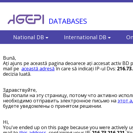
DATABASES
National DB
International DB
On
Bună,
Ați ajuns pe această pagina deoarece ați accesat activ BD p
mail pe
această adresă
în care să indicați IP-ul Dvs:
216.73
decizia luată.
Здравствуйте,
Вы попали на эту страницу, потому что активно испол
необходимо отправить электронное письмо на
этот а
будете уведомлены о принятом решении.
Hi,
You've ended up on this page because you were actively us
mail to
this address
, containing your IP:
216.73.216.221
. Yo