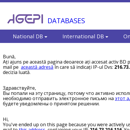
DATABASES
National DB
International DB
On
Bună,
Ați ajuns pe această pagina deoarece ați accesat activ BD p
mail pe
această adresă
în care să indicați IP-ul Dvs:
216.73
decizia luată.
Здравствуйте,
Вы попали на эту страницу, потому что активно испол
необходимо отправить электронное письмо на
этот а
будете уведомлены о принятом решении.
Hi,
You've ended up on this page because you were actively us
mail to
this address
, containing your IP:
216.73.216.116
. Yo