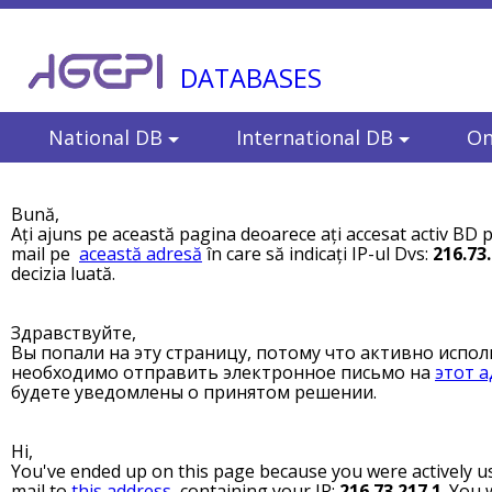
DATABASES
National DB
International DB
On
Bună,
Ați ajuns pe această pagina deoarece ați accesat activ BD p
mail pe
această adresă
în care să indicați IP-ul Dvs:
216.73
decizia luată.
Здравствуйте,
Вы попали на эту страницу, потому что активно испол
необходимо отправить электронное письмо на
этот а
будете уведомлены о принятом решении.
Hi,
You've ended up on this page because you were actively us
mail to
this address
, containing your IP:
216.73.217.1
. You 