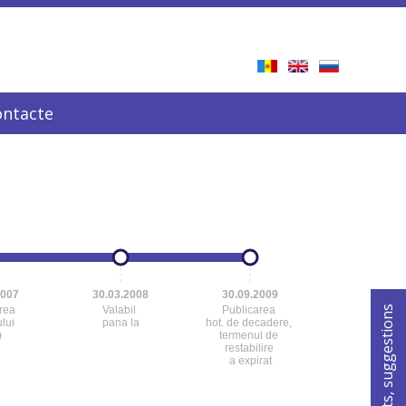
ontacte
2007
30.03.2008
30.09.2009
For comments, suggestions
area
Valabil
Publicarea
lui
pana la
hot. de decadere,
)
termenul de
restabilire
a expirat