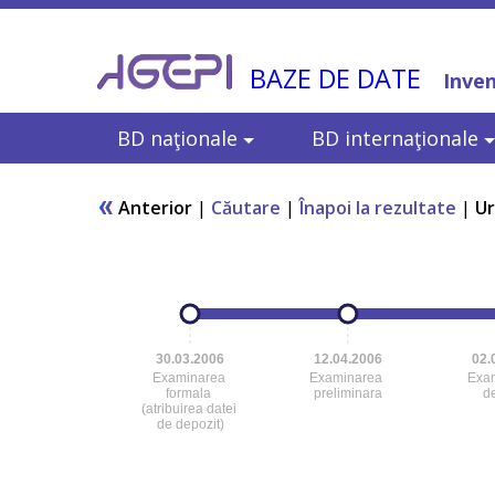
BAZE DE DATE
Inven
BD naţionale
BD internaţionale
Anterior
|
Căutare
|
Înapoi la rezultate
|
U
30.03.2006
12.04.2006
02.
Examinarea
Examinarea
Exa
formala
preliminara
d
(atribuirea datei
de depozit)