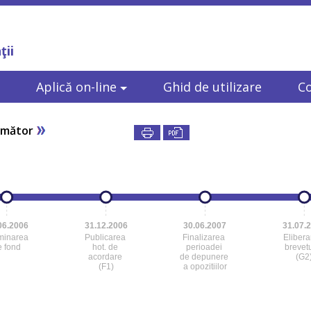
ţii
Aplică on-line
Ghid de utilizare
C
rmător
06.2006
31.12.2006
30.06.2007
31.07.
minarea
Publicarea
Finalizarea
Eliber
e fond
hot. de
perioadei
brevetu
acordare
de depunere
(G2
(F1)
a opozitiilor