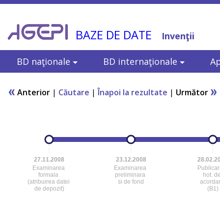
BAZE DE DATE
Invenţii
BD naţionale
BD internaţionale
Ap
Anterior
|
Căutare
|
Înapoi la rezultate
|
Următor
27.11.2008
23.12.2008
28.02.2
Examinarea
Examinarea
Publica
formala
preliminara
hot. d
(atribuirea datei
si de fond
acorda
de depozit)
(B1)