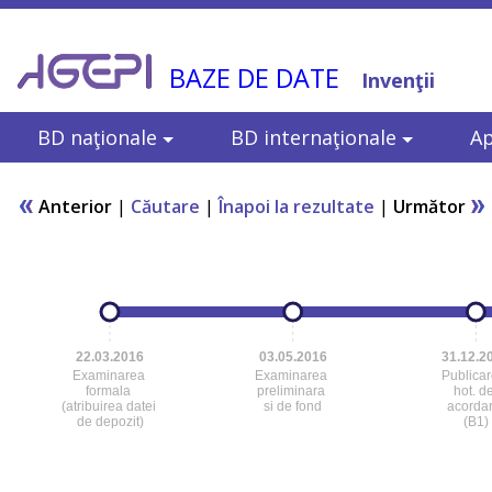
BAZE DE DATE
Invenţii
BD naţionale
BD internaţionale
Ap
Anterior
|
Căutare
|
Înapoi la rezultate
|
Următor
22.03.2016
03.05.2016
31.12.2
Examinarea
Examinarea
Publica
formala
preliminara
hot. d
(atribuirea datei
si de fond
acorda
de depozit)
(B1)