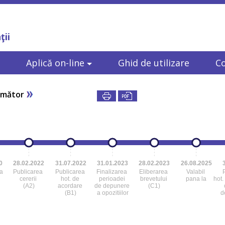
ţii
Aplică on-line
Ghid de utilizare
C
rmător
0
28.02.2022
31.07.2022
31.01.2023
28.02.2023
26.08.2025
a
Publicarea
Publicarea
Finalizarea
Eliberarea
Valabil
cererii
hot. de
perioadei
brevetului
pana la
hot.
(A2)
acordare
de depunere
(C1)
(B1)
a opozitiilor
d