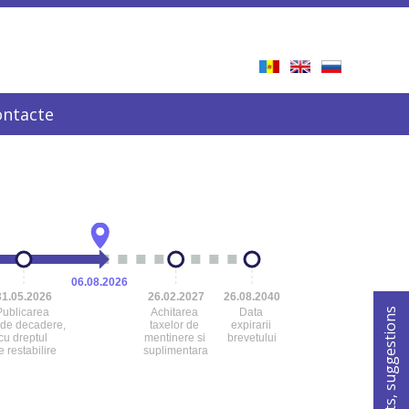
ontacte
06.08.2026
31.05.2026
26.02.2027
26.08.2040
For comments, suggestions
Publicarea
Achitarea
Data
 de decadere,
taxelor de
expirarii
cu dreptul
mentinere si
brevetului
e restabilire
suplimentara