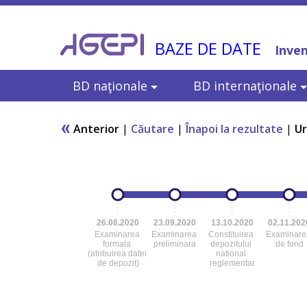
BAZE DE DATE
Inven
BD naţionale
BD internaţionale
Anterior
|
Căutare
|
Înapoi la rezultate
|
U
26.08.2020
23.09.2020
13.10.2020
02.11.202
Examinarea
Examinarea
Constituirea
Examinare
formala
preliminara
depozitului
de fond
(atribuirea datei
national
de depozit)
reglementar