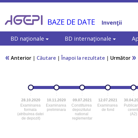
BAZE DE DATE
Invenţii
BD naţionale
BD internaţionale
Ap
Anterior
|
Căutare
|
Înapoi la rezultate
|
Următor
28.10.2020
10.11.2020
09.07.2021
12.07.2021
30.04.2
Examinarea
Examinarea
Constituirea
Examinarea
Publica
formala
preliminara
depozitului
de fond
cereri
(atribuirea datei
national
(A2)
de depozit)
reglementar