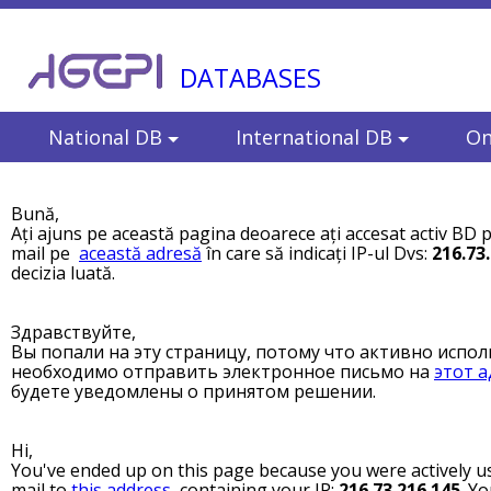
DATABASES
National DB
International DB
On
Bună,
Ați ajuns pe această pagina deoarece ați accesat activ BD p
mail pe
această adresă
în care să indicați IP-ul Dvs:
216.73
decizia luată.
Здравствуйте,
Вы попали на эту страницу, потому что активно испол
необходимо отправить электронное письмо на
этот а
будете уведомлены о принятом решении.
Hi,
You've ended up on this page because you were actively us
mail to
this address
, containing your IP:
216.73.216.145
. Yo