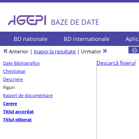
BAZE DE DATE
BD nationale
BD internationale
Aplic
Anterior
|
Inapoi la rezultate
|
Urmator
Descarcă fișierul
Date Bibliografice
Chestionar
Descriere
Figuri
Raport de documentare
Cerere
Titlul accordat
Titlul eliberat