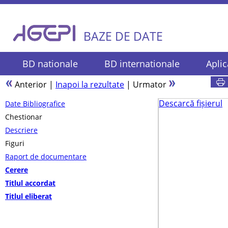
BAZE DE DATE
BD nationale
BD internationale
Aplic
Anterior
|
Inapoi la rezultate
|
Urmator
Descarcă fișierul
Date Bibliografice
Chestionar
Descriere
Figuri
Raport de documentare
Cerere
Titlul accordat
Titlul eliberat