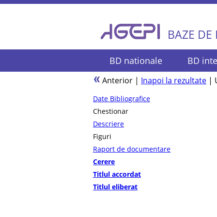
BAZE DE
BD nationale
BD inte
Anterior
|
Inapoi la rezultate
|
Date Bibliografice
Chestionar
Descriere
Figuri
Raport de documentare
Cerere
Titlul accordat
Titlul eliberat