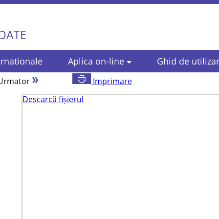
 DATE
rnationale
Aplica on-line
Ghid de utiliza
Urmator
Imprimare
Descarcă fișierul