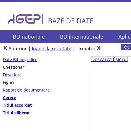
BAZE DE DATE
BD nationale
BD internationale
Aplic
Anterior
|
Inapoi la rezultate
|
Urmator
Descarcă fișierul
Date Bibliografice
Chestionar
Descriere
Figuri
Raport de documentare
Cerere
Titlul accordat
Titlul eliberat