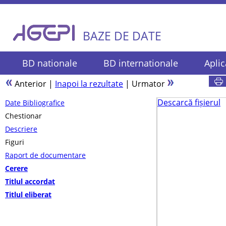
BAZE DE DATE
BD nationale
BD internationale
Aplic
Anterior
|
Inapoi la rezultate
|
Urmator
Descarcă fișierul
Date Bibliografice
Chestionar
Descriere
Figuri
Raport de documentare
Cerere
Titlul accordat
Titlul eliberat