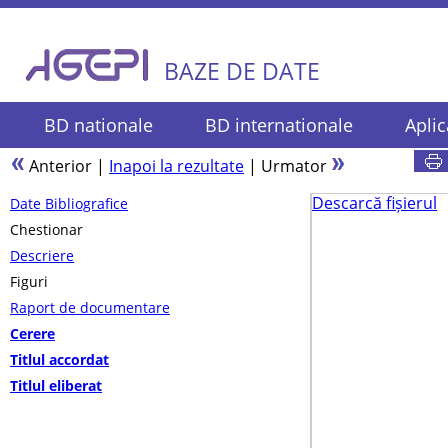
BAZE DE DATE
BD nationale
BD internationale
Aplic
Anterior
|
Inapoi la rezultate
|
Urmator
Descarcă fișierul
Date Bibliografice
Chestionar
Descriere
Figuri
Raport de documentare
Cerere
Titlul accordat
Titlul eliberat