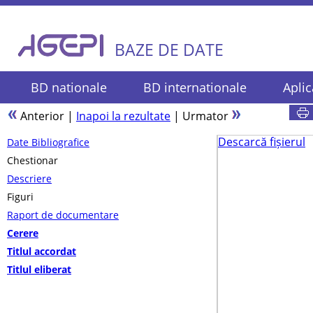
BAZE DE DATE
BD nationale
BD internationale
Aplic
Anterior
|
Inapoi la rezultate
|
Urmator
Descarcă fișierul
Date Bibliografice
Chestionar
Descriere
Figuri
Raport de documentare
Cerere
Titlul accordat
Titlul eliberat