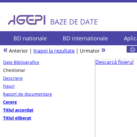
BAZE DE DATE
BD nationale
BD internationale
Aplic
Anterior
|
Inapoi la rezultate
|
Urmator
Descarcă fișierul
Date Bibliografice
Chestionar
Descriere
Figuri
Raport de documentare
Cerere
Titlul accordat
Titlul eliberat