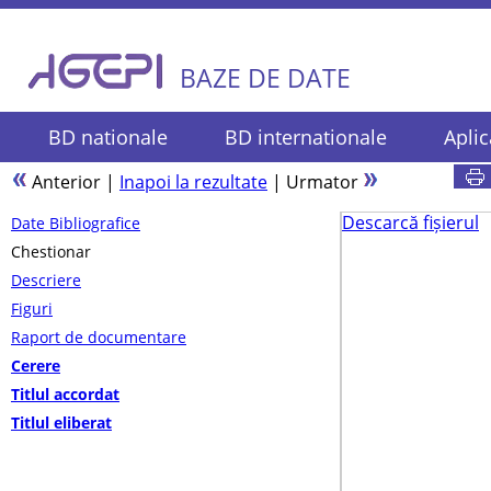
BAZE DE DATE
BD nationale
BD internationale
Aplic
Anterior
|
Inapoi la rezultate
|
Urmator
Descarcă fișierul
Date Bibliografice
Chestionar
Descriere
Figuri
Raport de documentare
Cerere
Titlul accordat
Titlul eliberat