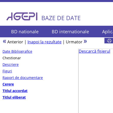
BAZE DE DATE
BD nationale
BD internationale
Aplic
Anterior
|
Inapoi la rezultate
|
Urmator
Descarcă fișierul
Date Bibliografice
Chestionar
Descriere
Figuri
Raport de documentare
Cerere
Titlul accordat
Titlul eliberat