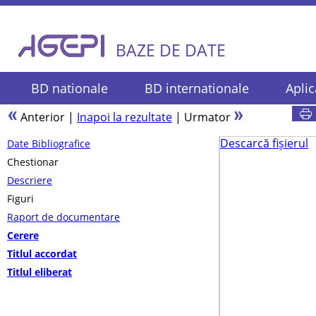
BAZE DE DATE
BD nationale
BD internationale
Aplic
Anterior
|
Inapoi la rezultate
|
Urmator
Descarcă fișierul
Date Bibliografice
Chestionar
Descriere
Figuri
Raport de documentare
Cerere
Titlul accordat
Titlul eliberat