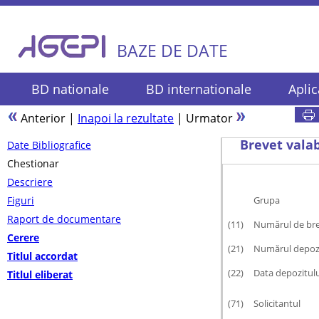
BAZE DE DATE
BD nationale
BD internationale
Aplic
Anterior
|
Inapoi la rezultate
|
Urmator
Brevet valab
Date Bibliografice
Chestionar
Descriere
Figuri
Grupa
Raport de documentare
(11)
Numărul de br
Cerere
(21)
Numărul depozi
Titlul accordat
(22)
Data depozitulu
Titlul eliberat
(71)
Solicitantul