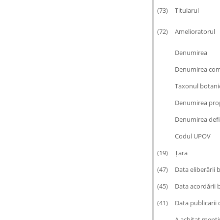
(73)
Titularul
(72)
Amelioratorul
Denumirea
Denumirea co
Taxonul botani
Denumirea pro
Denumirea defi
Codul UPOV
(19)
Țara
(47)
Data eliberării 
(45)
Data acordării 
(41)
Data publicarii c
A achitat menți