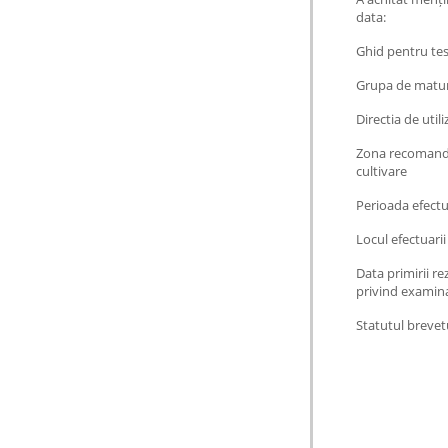
data:
Ghid pentru te
Grupa de matur
Directia de utili
Zona recomand
cultivare
Perioada efectua
Locul efectuarii
Data primirii re
privind examin
Statutul brevet