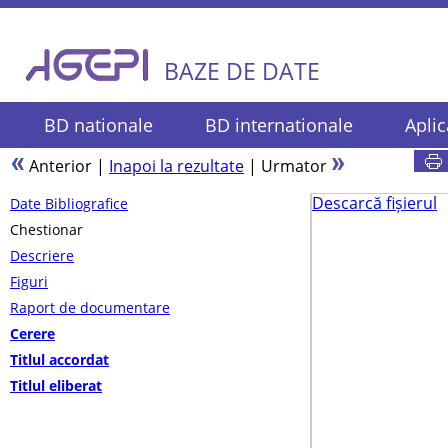
BAZE DE DATE
BD nationale
BD internationale
Aplic
Anterior
|
Inapoi la rezultate
|
Urmator
Descarcă fișierul
Date Bibliografice
Chestionar
Descriere
Figuri
Raport de documentare
Cerere
Titlul accordat
Titlul eliberat