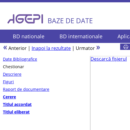
BAZE DE DATE
BD nationale
BD internationale
Aplic
Anterior
|
Inapoi la rezultate
|
Urmator
Descarcă fișierul
Date Bibliografice
Chestionar
Descriere
Figuri
Raport de documentare
Cerere
Titlul accordat
Titlul eliberat