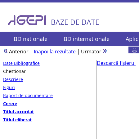
BAZE DE DATE
BD nationale
BD internationale
Aplic
Anterior
|
Inapoi la rezultate
|
Urmator
Descarcă fișierul
Date Bibliografice
Chestionar
Descriere
Figuri
Raport de documentare
Cerere
Titlul accordat
Titlul eliberat