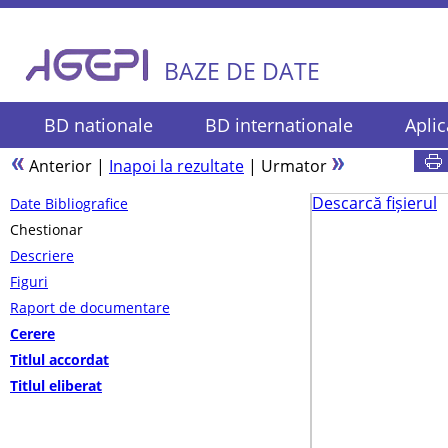
BAZE DE DATE
BD nationale
BD internationale
Aplic
Anterior
|
Inapoi la rezultate
|
Urmator
Descarcă fișierul
Date Bibliografice
Chestionar
Descriere
Figuri
Raport de documentare
Cerere
Titlul accordat
Titlul eliberat