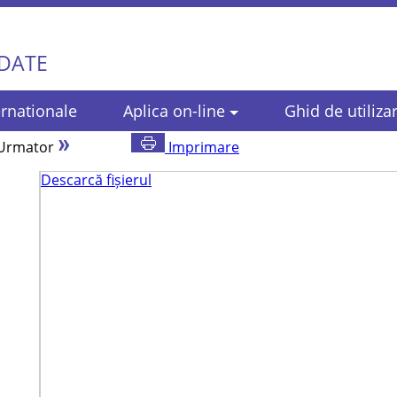
 DATE
rnationale
Aplica on-line
Ghid de utiliza
Urmator
Imprimare
Descarcă fișierul