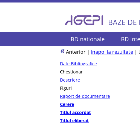
BAZE DE
BD nationale
BD inte
Anterior
|
Inapoi la rezultate
|
Date Bibliografice
Chestionar
Descriere
Figuri
Raport de documentare
Cerere
Titlul accordat
Titlul eliberat