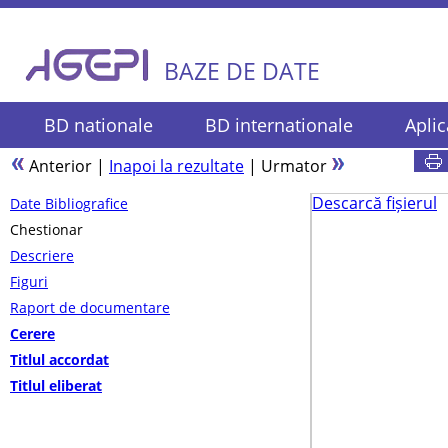
BAZE DE DATE
BD nationale
BD internationale
Aplic
Anterior
|
Inapoi la rezultate
|
Urmator
Descarcă fișierul
Date Bibliografice
Chestionar
Descriere
Figuri
Raport de documentare
Cerere
Titlul accordat
Titlul eliberat