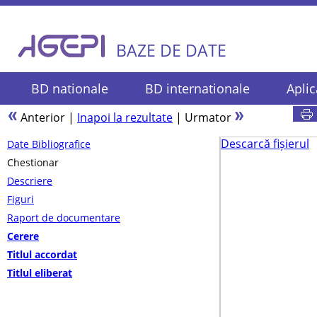
BAZE DE DATE
BD nationale
BD internationale
Aplic
Anterior
|
Inapoi la rezultate
|
Urmator
Descarcă fișierul
Date Bibliografice
Chestionar
Descriere
Figuri
Raport de documentare
Cerere
Titlul accordat
Titlul eliberat