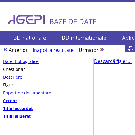
BAZE DE DATE
BD nationale
BD internationale
Aplic
Anterior
|
Inapoi la rezultate
|
Urmator
Descarcă fișierul
Date Bibliografice
Chestionar
Descriere
Figuri
Raport de documentare
Cerere
Titlul accordat
Titlul eliberat