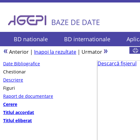
BAZE DE DATE
BD nationale
BD internationale
Aplic
Anterior
|
Inapoi la rezultate
|
Urmator
Descarcă fișierul
Date Bibliografice
Chestionar
Descriere
Figuri
Raport de documentare
Cerere
Titlul accordat
Titlul eliberat