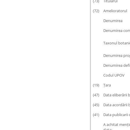
(73)
Titularul
(72)
Amelioratorul
Denumirea
Denumirea co
Taxonul botani
Denumirea pro
Denumirea defi
Codul UPOV
(19)
Țara
(47)
Data eliberării 
(45)
Data acordării 
(41)
Data publicarii c
A achitat menți
data: