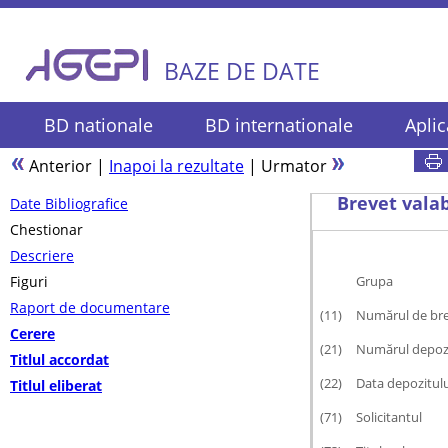
BAZE DE DATE
BD nationale
BD internationale
Aplic
Anterior
|
Inapoi la rezultate
|
Urmator
Brevet valab
Date Bibliografice
Chestionar
Descriere
Figuri
Grupa
Raport de documentare
(11)
Numărul de br
Cerere
(21)
Numărul depozi
Titlul accordat
(22)
Data depozitulu
Titlul eliberat
(71)
Solicitantul