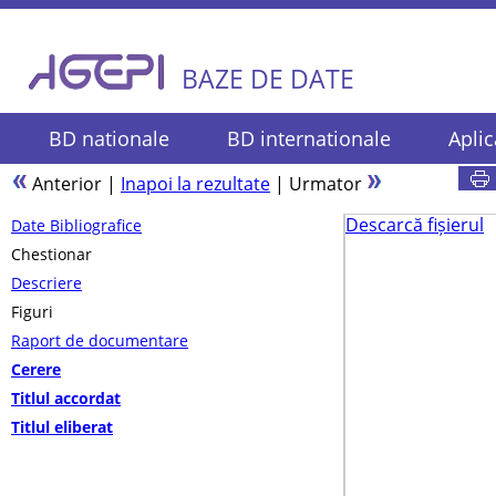
BAZE DE DATE
BD nationale
BD internationale
Aplic
Anterior
|
Inapoi la rezultate
|
Urmator
Descarcă fișierul
Date Bibliografice
Chestionar
Descriere
Figuri
Raport de documentare
Cerere
Titlul accordat
Titlul eliberat