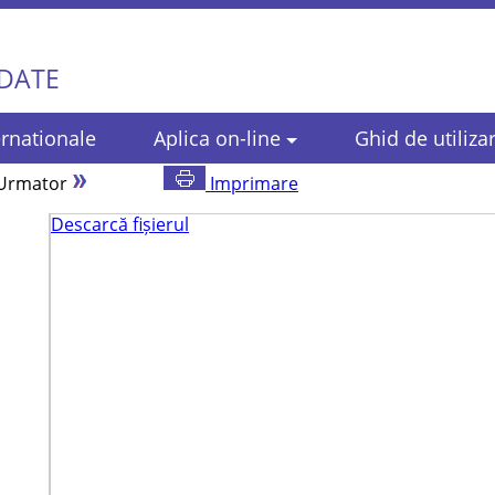
 DATE
rnationale
Aplica on-line
Ghid de utiliza
Urmator
Imprimare
Descarcă fișierul