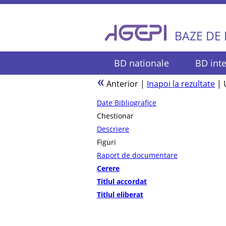
BAZE DE
BD nationale
BD inte
Anterior
|
Inapoi la rezultate
|
Date Bibliografice
Chestionar
Descriere
Figuri
Raport de documentare
Cerere
Titlul accordat
Titlul eliberat