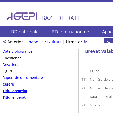
BAZE DE DATE
BD nationale
BD internationale
Aplic
Anterior
|
Inapoi la rezultate
|
Urmator
Brevet valab
Date Bibliografice
Chestionar
Descriere
Figuri
Grupa
Raport de documentare
(11)
Numărul de br
Cerere
(21)
Numărul depozi
Titlul accordat
(22)
Data depozitulu
Titlul eliberat
(71)
Solicitantul