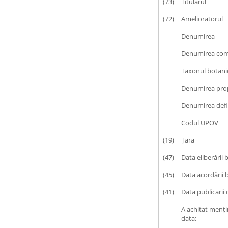
(73)
Titularul
(72)
Amelioratorul
Denumirea
Denumirea co
Taxonul botani
Denumirea pro
Denumirea defi
Codul UPOV
(19)
Țara
(47)
Data eliberării 
(45)
Data acordării 
(41)
Data publicarii c
A achitat menți
data: