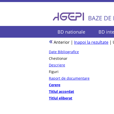
BAZE DE
BD nationale
BD inte
Anterior
|
Inapoi la rezultate
|
Date Bibliografice
Chestionar
Descriere
Figuri
Raport de documentare
Cerere
Titlul accordat
Titlul eliberat