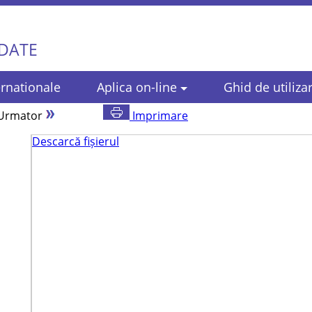
 DATE
rnationale
Aplica on-line
Ghid de utiliza
Urmator
Imprimare
Descarcă fișierul