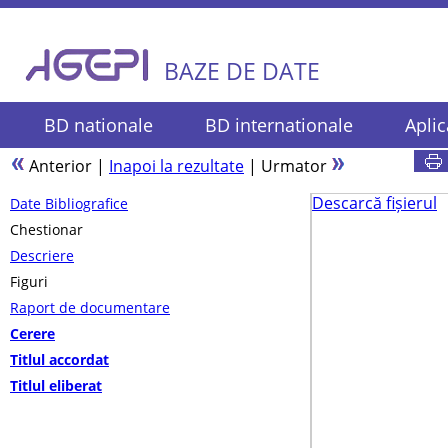
BAZE DE DATE
BD nationale
BD internationale
Aplic
Anterior
|
Inapoi la rezultate
|
Urmator
Descarcă fișierul
Date Bibliografice
Chestionar
Descriere
Figuri
Raport de documentare
Cerere
Titlul accordat
Titlul eliberat