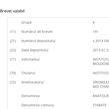
Brevet valabil
Grupa
6
(11)
Numărul de brevet
191
(21)
Numărul depozitului
v 2013 00
(22)
Data depozitului
2013.01.2
(71)
Solicitantul
INSTITUTU
MOLDOVE
(73)
Titularul
INSTITUŢ
(72)
Amelioratorul
SÎROMEATN
MD; CHIRI
Denumirea
ANATOLIE
Denumirea comuna
TOMATE