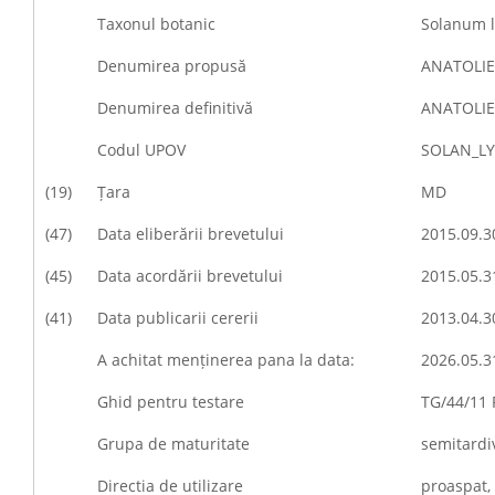
Taxonul botanic
Solanum l
Denumirea propusă
ANATOLIE
Denumirea definitivă
ANATOLIE
Codul UPOV
SOLAN_L
(19)
Țara
MD
(47)
Data eliberării brevetului
2015.09.3
(45)
Data acordării brevetului
2015.05.3
(41)
Data publicarii cererii
2013.04.3
A achitat menținerea pana la data:
2026.05.3
Ghid pentru testare
TG/44/11 
Grupa de maturitate
semitardi
Directia de utilizare
proaspat,